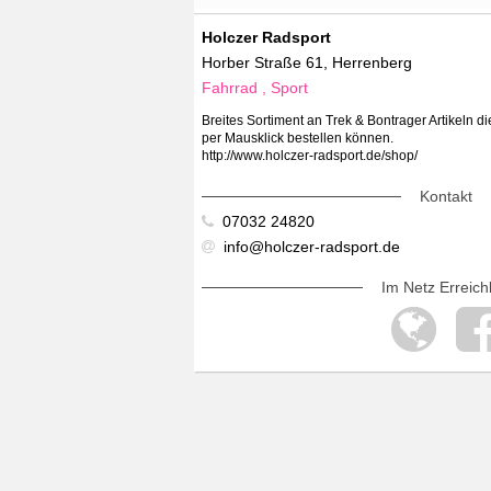
Holczer Radsport
Horber Straße 61, Herrenberg
Fahrrad , Sport
Breites Sortiment an Trek & Bontrager Artikeln 
per Mausklick bestellen können.
http://www.holczer-radsport.de/shop/
Kontakt
07032 24820
info@holczer-radsport.de
Im Netz Erreich